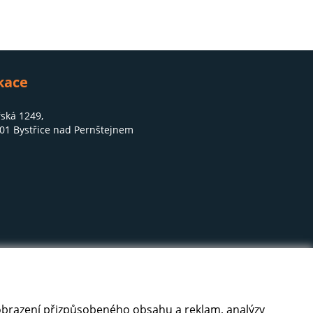
kace
ská 1249,
01 Bystřice nad Pernštejnem
 zobrazení přizpůsobeného obsahu a reklam, analýzy