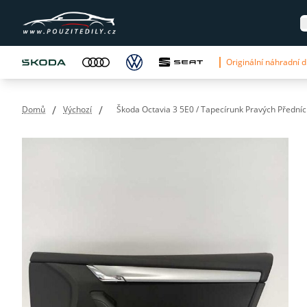
Originální náhradní dí
/
/
Domů
Výchozí
Škoda Octavia 3 5E0 / Tapecírunk Pravých Předníc