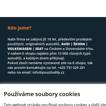
Kdo jsme?
Naše firma se zabývá již 10 let, především prodejem
použitých, originálních autodílů,
AUDI | ŠKODA |
VOLKSWAGEN | SEAT
na Českém a Slovenském trhu.
V našem E-shopu najdete přes 13 000 různých typů
autodílů, a každým dnem přibývají.
Pokud zboží nemáme vystavené zde na E-shopu, tak
nás prosím kontaktujte na tel. +420 731 029 281
nebo na email:
info@pouzitedily.cz
Používáme soubory cookies
Tyto webové stránky používají soubory cookies a další sl