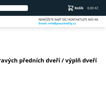
Košík
0,00 Kč
NEMŮŽETE NAJÍT DÍL? KONTAKTUJTE NÁS NA
Email: info@pouzitedily.cz
ravých předních dveří / výplň dveří