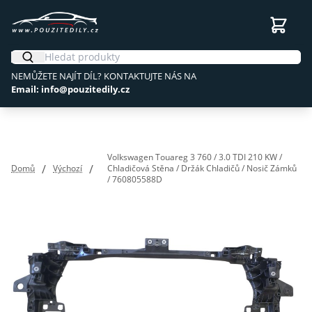
NEMŮŽETE NAJÍT DÍL? KONTAKTUJTE NÁS NA
Email: info@pouzitedily.cz
Volkswagen Touareg 3 760 / 3.0 TDI 210 KW /
/
/
Domů
Výchozí
Chladičová Stěna / Držák Chladičů / Nosič Zámků
/ 760805588D