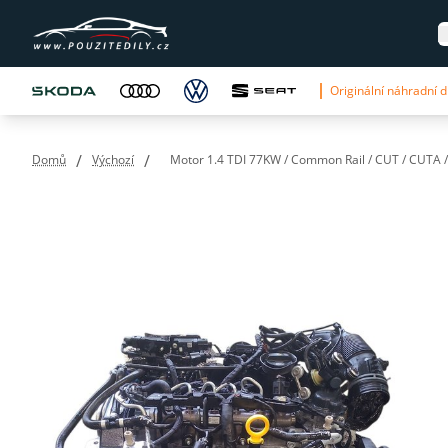
Originální náhradní dí
/
/
Domů
Výchozí
Motor 1.4 TDI 77KW / Common Rail / CUT / CUTA /