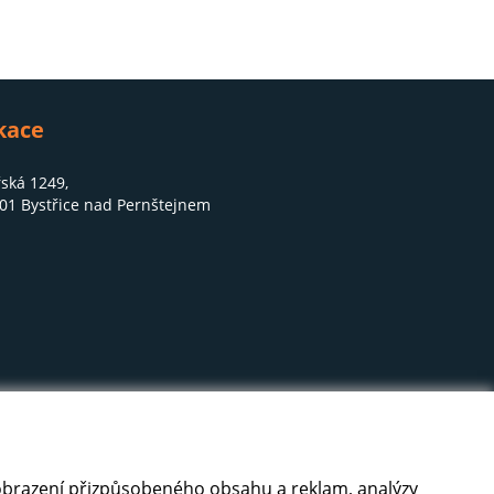
kace
ská 1249,
01 Bystřice nad Pernštejnem
 zobrazení přizpůsobeného obsahu a reklam, analýzy