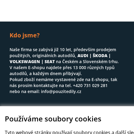
Kdo jsme?
Naše firma se zabývá již 10 let, především prodejem
použitých, originálních autodílů,
AUDI | ŠKODA |
VOLKSWAGEN | SEAT
na Českém a Slovenském trhu.
V našem E-shopu najdete přes 13 000 různých typů
autodílů, a každým dnem přibývají.
Pokud zboží nemáme vystavené zde na E-shopu, tak
nás prosím kontaktujte na tel. +420 731 029 281
nebo na email:
info@pouzitedily.cz
Používáme soubory cookies
Tyto webové stránky používají soubory cookies a další sl