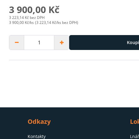
3 900,00 Kč
3 223,14 Kč bez DPH
3 900,00 Kč/ks
(3 223,14 Kč/ks bez DPH)
kip to next slide
Koupi
Odkazy
Lo
Kontakty
Lnář