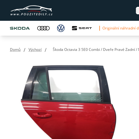
Originální náhradní dí
/
/
Domů
Výchozí
Škoda Octavia 3 5E0 Combi / Dveře Pravé Zadní /