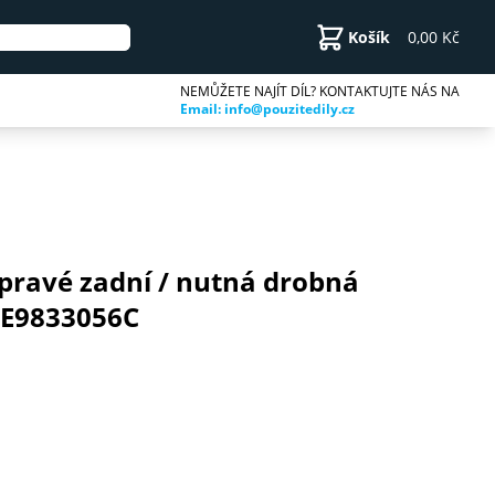
Košík
0,00 Kč
NEMŮŽETE NAJÍT DÍL? KONTAKTUJTE NÁS NA
Email: info@pouzitedily.cz
 pravé zadní / nutná drobná
 5E9833056C