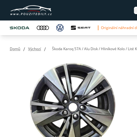
Originální náhradní dí
/
/
Domů
Výchozí
Škoda Karoq 57A / Alu Disk / Hliníkové Kolo / Lit