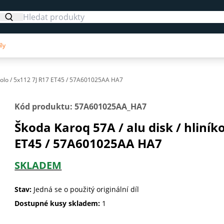
ly
é Kolo / 5x112 7J R17 ET45 / 57A601025AA HA7
Kód produktu: 57A601025AA_HA7
Škoda Karoq 57A / alu disk / hliníko
ET45 / 57A601025AA HA7
SKLADEM
Stav:
Jedná se o použitý originální díl
Dostupné kusy skladem:
1