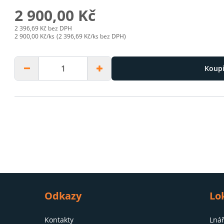
2 900,00 Kč
2 396,69 Kč bez DPH
2 900,00 Kč/ks
(2 396,69 Kč/ks bez DPH)
kip to next slide
Koupi
Odkazy
Lo
Kontakty
Lnář